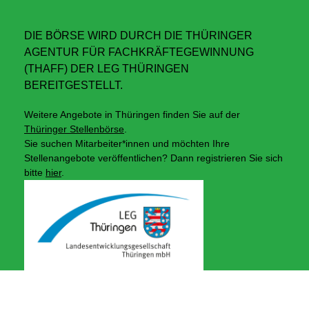
DIE BÖRSE WIRD DURCH DIE THÜRINGER
AGENTUR FÜR FACHKRÄFTEGEWINNUNG
(THAFF) DER LEG THÜRINGEN
BEREITGESTELLT.
Weitere Angebote in Thüringen finden Sie auf der
Thüringer Stellenbörse
.
Sie suchen Mitarbeiter*innen und möchten Ihre
Stellenangebote veröffentlichen? Dann registrieren Sie sich
bitte
hier
.