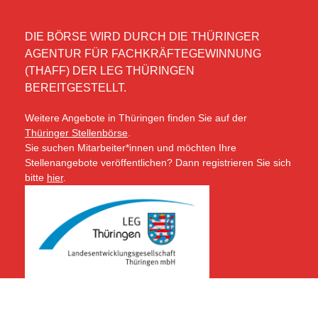
DIE BÖRSE WIRD DURCH DIE THÜRINGER
AGENTUR FÜR FACHKRÄFTEGEWINNUNG
(THAFF) DER LEG THÜRINGEN
BEREITGESTELLT.
Weitere Angebote in Thüringen finden Sie auf der
Thüringer Stellenbörse
.
Sie suchen Mitarbeiter*innen und möchten Ihre
Stellenangebote veröffentlichen? Dann registrieren Sie sich
bitte
hier
.